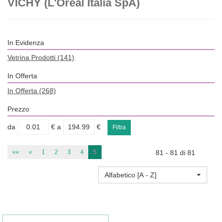
VICHY (L'Oreal Italia SpA)
In Evidenza
Vetrina Prodotti
(141)
In Offerta
In Offerta
(268)
Prezzo
filtra
filtra
da
€
a
€
da
a
««
«
1
2
3
4
5
81 - 81 di 81
Alfabetico [A - Z]