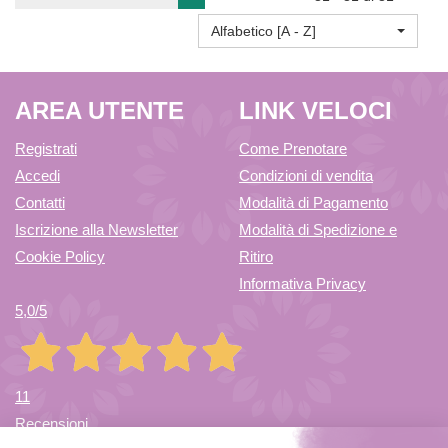
Alfabetico [A - Z]
COLLAGENE
AREA UTENTE
LINK VELOCI
60CPS AL
Registrati
Come Prenotare
Accedi
Condizioni di vendita
CARRELLO
Contatti
Modalità di Pagamento
Iscrizione alla Newsletter
Modalità di Spedizione e
Cookie Policy
Ritiro
Informativa Privacy
5,0
/5
11
Recensioni