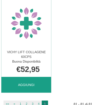
VICHY LIFT COLLAGENE
60CPS
Buona Disponibilità
€52,95
AGGIUNGI VICHY
AGGIUNGI
LIFT
««
«
1
2
3
4
5
81 - 81 di 81