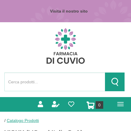
Passa
al
Visita il nostro sito
contenuto
principale
Farmacia
di
Cuvio
Cerca
Prodotto
Cerca Pr
prodotti
0
inseriti
/
Catalogo Prodotti