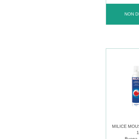
LENDINOU
NON D
ACT
A/PIDOCCH
150ML NO
È
DISPONIBI
MILICE MO
Buona D