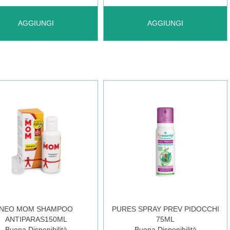
UNGI LICEKO
AGGIUNGI LOON
AGGIUNGI
AGGIUNGI
720
FASCIA
ANTIPID
PED
POIS AL
L AL
CARRELLO
NEO MOM SHAMPOO
PURES SPRAY PREV PIDOCCHI
ANTIPARAS150ML
75ML
RELLO
Buona Disponibilità
Buona Disponibilità