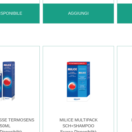
T
AGGIUNGI LENDINOUT
AGGI
ISPONIBILE
AGGIUNGI
ACT
SPR
I
AZIONE
VIT-
N
PREVENTIV AL
E
CARRELLO
ANTI
LE
100M
USSE TERMOSENS
MILICE MULTIPACK
150ML
SCH+SHAMPOO
CAR
isponibilità
Scarsa Disponibilità