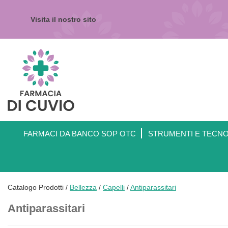
Passa
al
Visita il nostro sito
contenuto
principale
Farmacia
di
Cuvio
FARMACI DA BANCO SOP OTC
STRUMENTI E TECN
Catalogo Prodotti /
Bellezza
/
Capelli
/
Antiparassitari
Antiparassitari