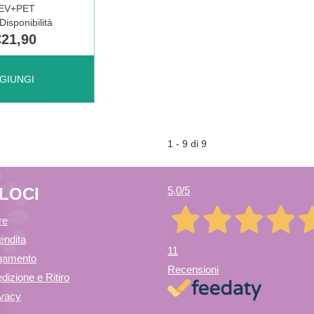
EV+PET
isponibilità
€21,90
PYR
GIUNGI
1 - 9 di 9
ELOCI
5,0
/5
re
endita
11
agamento
 AL
Recensioni
dizione e Ritiro
ivacy
O