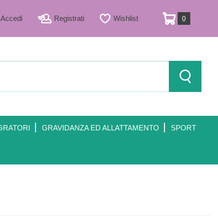
Accedi
Registrati
Wishlist
0
ARTICOLI
INSERITI
Cerca Prod
GRATORI
GRAVIDANZA ED ALLATTAMENTO
SPORT