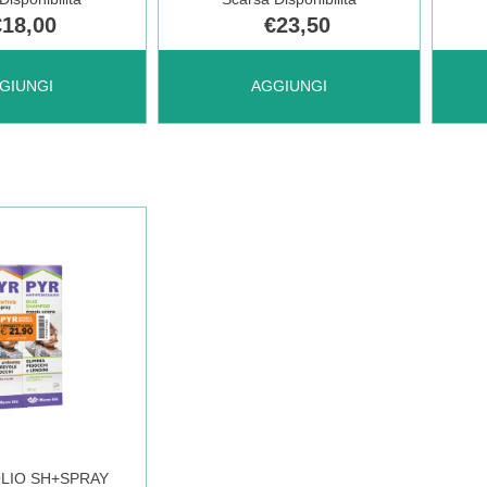
€18,00
€23,50
MILICE
AGGIUNGI MILICE
AGGI
GIUNGI
AGGIUNGI
MULTIPACK
MOM
NS
SCH+SHAMPOO AL
SHA
CARRELLO
ANTI
O
CAR
OLIO SH+SPRAY