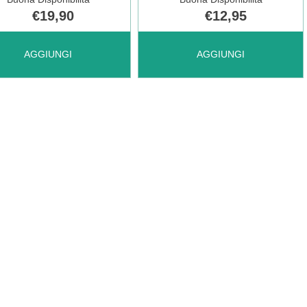
€19,90
€12,95
UNGI NEO
AGGIUNGI PURES
AGGIUNGI
AGGIUNGI
SPRAY
MPOO
PREV
PARAS150ML AL
PIDOCCHI
RELLO
75ML AL
CARRELLO