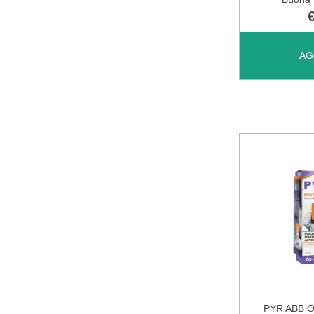
AGGIUNGI 
AG
MOUSSE
TERMOSE
150ML AL
CARRELL
PYR ABB 