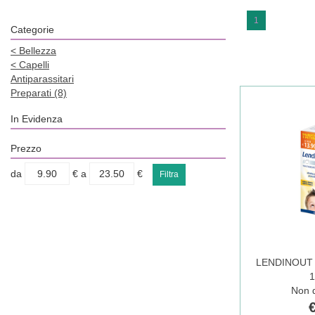
1
Categorie
<
Bellezza
<
Capelli
Antiparassitari
Preparati
(8)
In Evidenza
Prezzo
filtra
filtra
da
€
a
€
da
a
LENDINOUT 
Non d