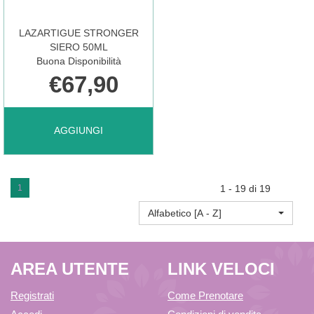
LAZARTIGUE STRONGER
SIERO 50ML
Buona Disponibilità
€67,90
AGGIUNGI LAZARTIGUE
AGGIUNGI
STRONGER
1
1 - 19 di 19
Alfabetico [A - Z]
SIERO
AREA UTENTE
LINK VELOCI
50ML AL
Registrati
Come Prenotare