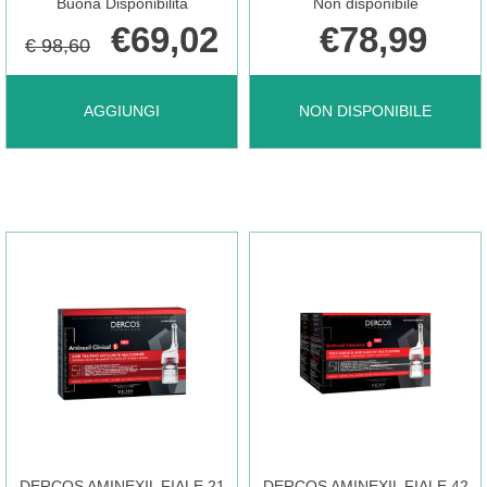
Buona Disponibilità
Non disponibile
€69,02
€78,99
€ 98,60
AGGIUNGI BIOSCALIN
DERCOS
AGGIUNGI
NON DISPONIBILE
TOTAL
AMINEXIL
CARE
FIALE
ATT
21
CA2PZ AL
DONNA NON
CARRELLO
È
DERCOS AMINEXIL FIALE 21
DERCOS AMINEXIL FIALE 42