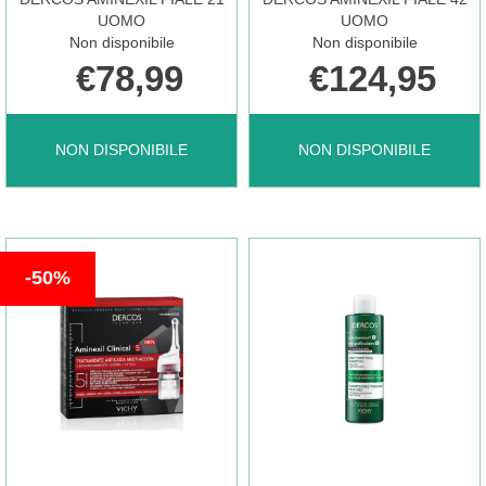
UOMO
UOMO
Non disponibile
Non disponibile
DISPONIBILE
€78,99
€124,95
DERCOS
DERCOS
NON DISPONIBILE
NON DISPONIBILE
AMINEXIL
AMINEXIL
50%
FIALE
FIALE
21
42
UOMO NON
UOMO NON