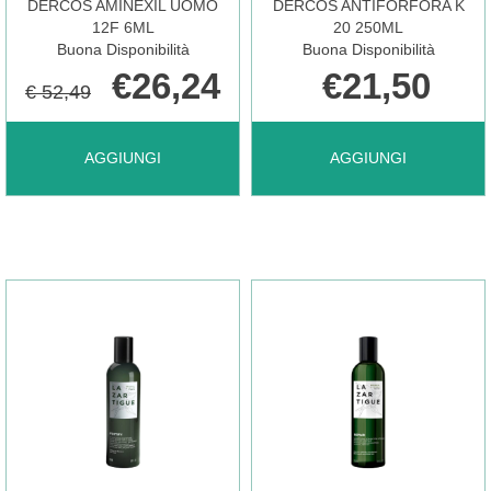
DERCOS AMINEXIL UOMO
DERCOS ANTIFORFORA K
È
È
12F 6ML
20 250ML
Buona Disponibilità
Buona Disponibilità
€26,24
€21,50
€ 52,49
DISPONIBILE
DISPONIBILE
AGGIUNGI DERCOS
AGGIUNGI DERCOS
AGGIUNGI
AGGIUNGI
AMINEXIL
ANTIFORFORA
UOMO
K
12F
20
6ML AL
250ML AL