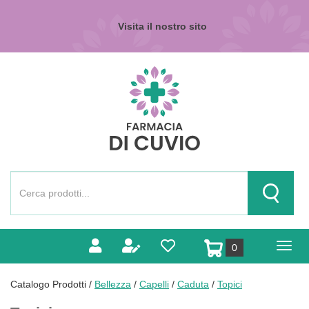
Passa
al
Visita il nostro sito
contenuto
principale
Farmacia
di
Cuvio
Cerca
Prodotto
Cerca Pr
prodotti
0
inseriti
Catalogo Prodotti /
Bellezza
/
Capelli
/
Caduta
/
Topici