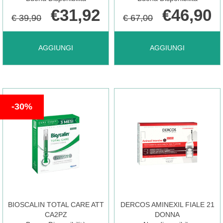
€31,92
€46,90
€ 39,90
€ 67,00
AGGIUNGI BIOSCALIN
AGGIUNGI BIOSCALIN
AGGIUNGI
AGGIUNGI
STRESS
TOTAL
30%
ANTICADUTA
CARE
7F AL
ATT
CARRELLO
C10ML AL
BIOSCALIN TOTAL CARE ATT
DERCOS AMINEXIL FIALE 21
CARRELLO
CA2PZ
DONNA