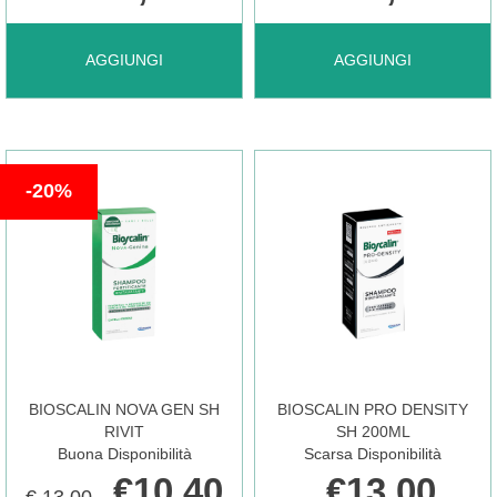
AGGIUNGI BIOSCALIN
AGGIUNGI BIOSCALIN
AGGIUNGI
AGGIUNGI
MENOPAUSA
MENOPAUSA
20%
8FX3,5ML AL
SH
CARRELLO
RI200ML AL
CARRELLO
BIOSCALIN NOVA GEN SH
BIOSCALIN PRO DENSITY
RIVIT
SH 200ML
Buona Disponibilità
Scarsa Disponibilità
€10,40
€13,00
€ 13,00