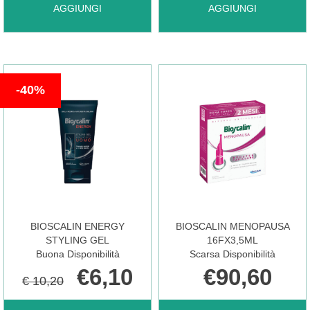
AGGIUNGI ANAPHASE+
AGGIUNGI BIOSCALIN
AGGIUNGI
AGGIUNGI
SHAMPOO
ENERGY
40%
200ML
FIALE AL
DUCRAY AL
CARRELLO
CARRELLO
BIOSCALIN ENERGY
BIOSCALIN MENOPAUSA
STYLING GEL
16FX3,5ML
Buona Disponibilità
Scarsa Disponibilità
€6,10
€90,60
€ 10,20