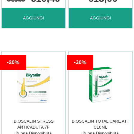
AGGIUNGI BIOSCALIN
AGGIUNGI BIOSCALIN
AGGIUNGI
AGGIUNGI
NOVA
PRO
GEN
DENSITY
20%
30%
SH
SH
RIVIT AL
200ML AL
CARRELLO
CARRELLO
BIOSCALIN STRESS
BIOSCALIN TOTAL CARE ATT
ANTICADUTA 7F
C10ML
Buona Disponibilità
Buona Disponibilità