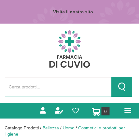
Passa
al
Visita il nostro sito
contenuto
principale
Farmacia
di
Cuvio
Cerca
Prodotto
Cerca Pr
prodotti
0
inseriti
Catalogo Prodotti /
Bellezza
/
Uomo
/
Cosmetici e prodotti per
l'igiene