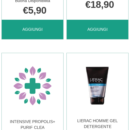
Buona Disponibilità
€18,90
CARRELLO
€5,90
AGGIUNGI HYDRABIO
AGGIUNGI HYDRABIO
AGGIUNGI
AGGIUNGI
H2O
TONIQUE
SOL
250ML AL
MICELL
CARRELLO
100ML AL
LIERAC HOMME GEL
INTENSIVE PROPOLIS+
CARRELLO
DETERGENTE
PURIF CLEA