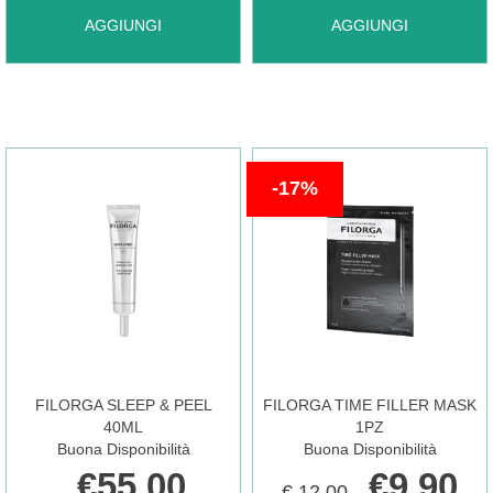
AGGIUNGI FILORGA
AGGIUNGI FILORGA
AGGIUNGI
AGGIUNGI
DISPONIBILE
S
SCRUB&MASK
P
55ML AL
17%
PERFECT
CARRELLO
CLEAN
OIL AL
FILORGA SLEEP & PEEL
FILORGA TIME FILLER MASK
40ML
1PZ
Buona Disponibilità
Buona Disponibilità
CARRELLO
€55,00
€9,90
€ 12,00