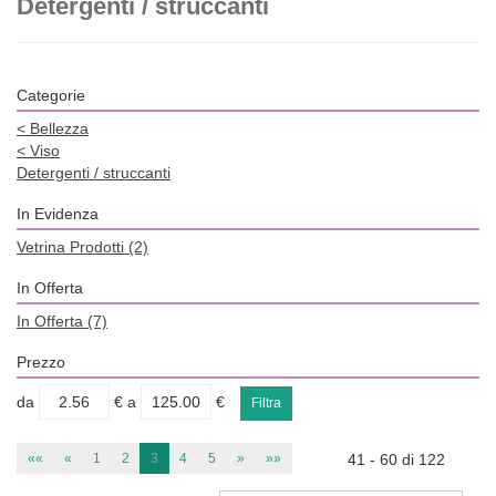
Detergenti / struccanti
Categorie
<
Bellezza
<
Viso
Detergenti / struccanti
In Evidenza
Vetrina Prodotti
(2)
In Offerta
In Offerta
(7)
Prezzo
filtra
filtra
da
€
a
€
da
a
««
«
1
2
3
4
5
»
»»
41 - 60 di 122