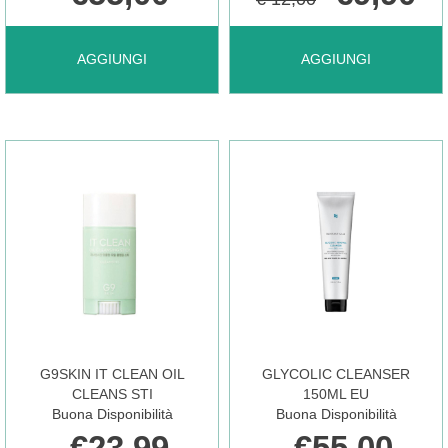
AGGIUNGI FILORGA
AGGIUNGI FILORGA
AGGIUNGI
AGGIUNGI
SLEEP
TIME
&
FILLER
PEEL
MASK
40ML AL
1PZ AL
G9SKIN IT CLEAN OIL
GLYCOLIC CLEANSER
CARRELLO
CARRELLO
CLEANS STI
150ML EU
Buona Disponibilità
Buona Disponibilità
€23,99
€55,00