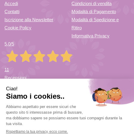
Accedi
Condizioni di vendita
DISPONIBILE
DET
Contatti
Modalità di Pagamento
Iscrizione alla Newsletter
Modalità di Spedizione e
ANTIMP NON
Cookie Policy
Ritiro
Informativa Privacy
5,0
/5
È
DISPONIBILE
11
Recensioni
Farmacia di Cuvio Sas
- via Vittorio Veneto 12/a 21030 Cuvio
(VA)
info@farmaciadicuvio.it (per info ordini) -
farmaciadicuvio@gmail.com (per info farmacia)
|
Tel.:
0332.624208
| P.Iva: 03656220120 | Numero R.E.A.: VA369153