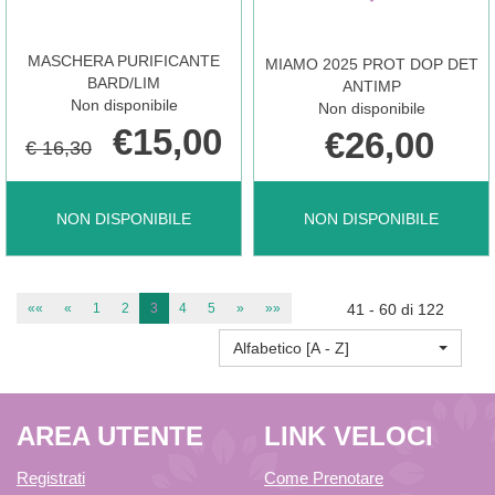
CARRELLO
80P AL
MASCHERA PURIFICANTE
MIAMO 2025 PROT DOP DET
CARRELLO
BARD/LIM
ANTIMP
Non disponibile
Non disponibile
€15,00
€26,00
€ 16,30
MASCHERA
MIAMO
NON DISPONIBILE
NON DISPONIBILE
PURIFICANTE
2025
««
«
1
2
3
4
5
»
»»
41 - 60 di 122
Alfabetico [A - Z]
BARD/LIM NON
PROT
AREA UTENTE
LINK VELOCI
È
DOP
Registrati
Come Prenotare