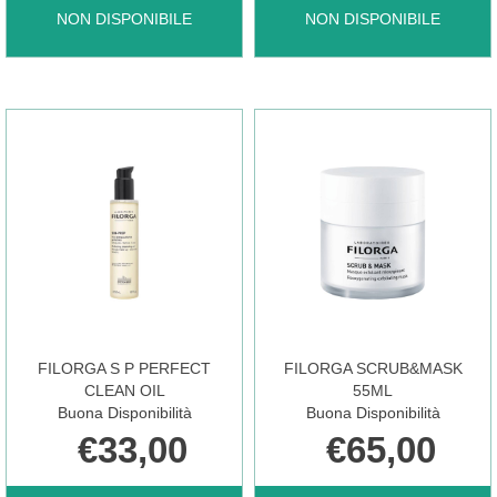
FILORGA
FILORGA
NON DISPONIBILE
NON DISPONIBILE
S
S
P
P
MICELLAR
MICELLAR+MINI
SOL
50ML NON
FILORGA S P PERFECT
FILORGA SCRUB&MASK
400ML NON
È
CLEAN OIL
55ML
Buona Disponibilità
Buona Disponibilità
€33,00
€65,00
È
DISPONIBILE