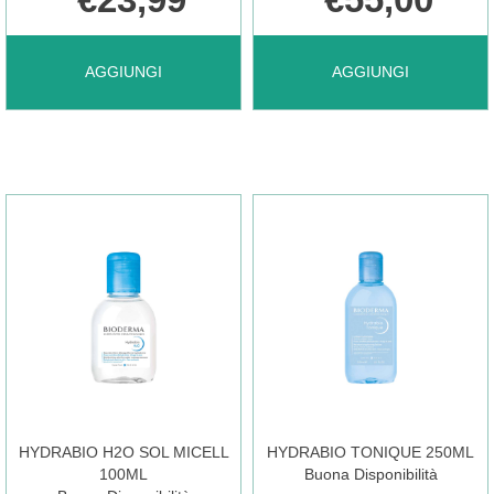
AGGIUNGI G9SKIN
AGGIUNGI GLYCOLIC
AGGIUNGI
AGGIUNGI
IT
CLEANSER
CLEAN
150ML
OIL
EU AL
CLEANS
CARRELLO
STI AL
HYDRABIO H2O SOL MICELL
HYDRABIO TONIQUE 250ML
100ML
Buona Disponibilità