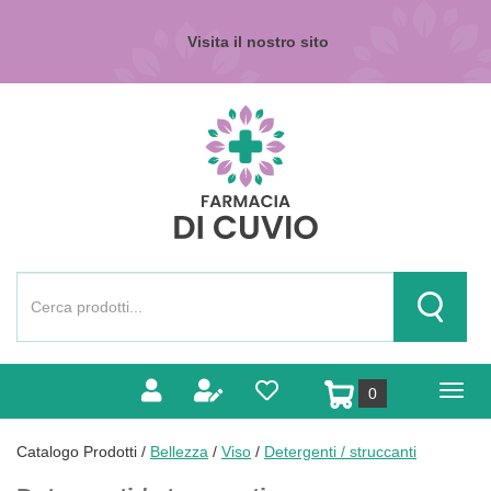
Passa
al
Visita il nostro sito
contenuto
principale
Farmacia
di
Cuvio
Cerca
Prodotto
Cerca Pr
prodotti
0
inseriti
Catalogo Prodotti /
Bellezza
/
Viso
/
Detergenti / struccanti