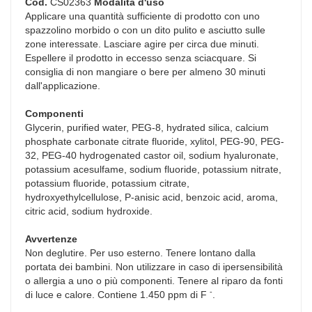
Cod.
CS02363
Modalità d'uso
Applicare una quantità sufficiente di prodotto con uno
spazzolino morbido o con un dito pulito e asciutto sulle
zone interessate. Lasciare agire per circa due minuti.
Espellere il prodotto in eccesso senza sciacquare. Si
consiglia di non mangiare o bere per almeno 30 minuti
dall'applicazione.
Componenti
Glycerin, purified water, PEG-8, hydrated silica, calcium
phosphate carbonate citrate fluoride, xylitol, PEG-90, PEG-
32, PEG-40 hydrogenated castor oil, sodium hyaluronate,
potassium acesulfame, sodium fluoride, potassium nitrate,
potassium fluoride, potassium citrate,
hydroxyethylcellulose, P-anisic acid, benzoic acid, aroma,
citric acid, sodium hydroxide.
Avvertenze
Non deglutire. Per uso esterno. Tenere lontano dalla
portata dei bambini. Non utilizzare in caso di ipersensibilità
o allergia a uno o più componenti. Tenere al riparo da fonti
-
di luce e calore. Contiene 1.450 ppm di F
.