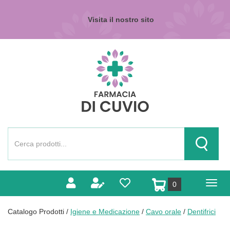
Passa
al
Visita il nostro sito
contenuto
principale
Farmacia
di
Cuvio
Cerca
Prodotto
Cerca Pr
prodotti
0
inseriti
Catalogo Prodotti /
Igiene e Medicazione
/
Cavo orale
/
Dentifrici