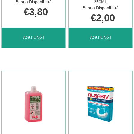
1PZ AL
È
Buona Disponibilità
250ML
Buona Disponibilità
€3,80
€2,00
CARRELLO
DISPONIBILE
AGGIUNGI ALCOOL
AGGIUNGI ALCOOL
AGGIUNGI
AGGIUNGI
ETIL
ETIL
DENAT
DENAT
500ML AL
90%
CARRELLO
250ML AL