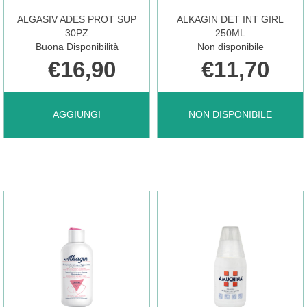
ALGASIV ADES PROT SUP
ALKAGIN DET INT GIRL
CARRELLO
CARRELLO
30PZ
250ML
Buona Disponibilità
Non disponibile
€16,90
€11,70
AGGIUNGI ALGASIV
ALKAGIN
AGGIUNGI
NON DISPONIBILE
ADES
DET
PROT
INT
SUP
GIRL
30PZ AL
250ML NON