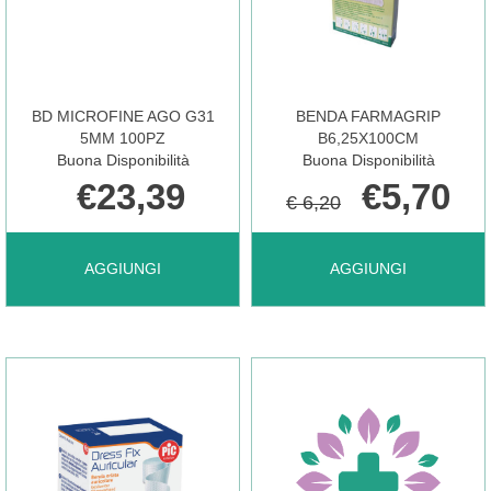
5PZ AL
CARRELLO
BD MICROFINE AGO G31
BENDA FARMAGRIP
5MM 100PZ
B6,25X100CM
Buona Disponibilità
Buona Disponibilità
€23,39
€5,70
€ 6,20
AGGIUNGI BD
AGGIUNGI BENDA
AGGIUNGI
AGGIUNGI
MICROFINE
FARMAGRIP
AGO
B6,25X100CM AL
G31
CARRELLO