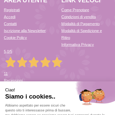
AREA UTENTE
LINK VELOCI
DRESSF
20X4,5M
Registrati
Come Prenotare
Accedi
Condizioni di vendita
CM1X5M AL
F NON
Contatti
Modalità di Pagamento
Iscrizione alla Newsletter
Modalità di Spedizione e
CARRELLO
È
Cookie Policy
Ritiro
Informativa Privacy
5,0
/5
DISPONIBILE
11
Recensioni
Farmacia di Cuvio Sas
- via Vittorio Veneto 12/a 21030 Cuvio
(VA)