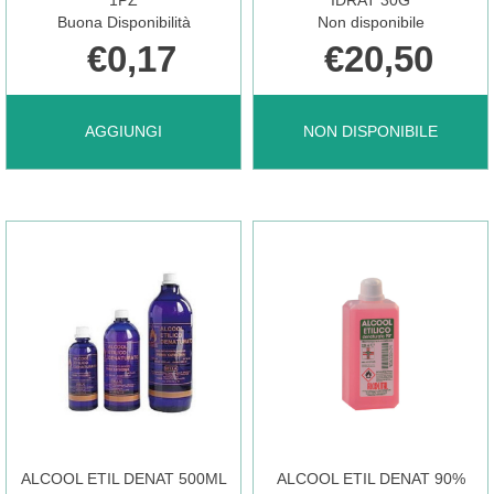
Buona Disponibilità
Non disponibile
€0,17
€20,50
AGGIUNGI AGO
AINARA
AGGIUNGI
NON DISPONIBILE
SIRINGA
GEL
INS
VAGINALE
G27
IDRAT
LUER
30G NON
ALCOOL ETIL DENAT 500ML
ALCOOL ETIL DENAT 90%