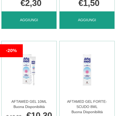
€2,30
€1,50
AGGIUNGI ACQUA
AGGIUNGI ACQUA
AGGIUNGI
AGGIUNGI
OSSIGENATA
OSSIGENATA
20%
10VOL
10VOL
200ML AL
200ML AL
CARRELLO
CARRELLO
AFTAMED GEL 10ML
AFTAMED GEL FORTE-
Buona Disponibilità
SCUDO 8ML
Buona Disponibilità
€10,30