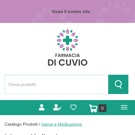
Passa
al
Visita il nostro sito
contenuto
principale
Farmacia
di
Cuvio
Cerca
Prodotto
Cerca Pr
prodotti
0
inseriti
Catalogo Prodotti /
Igiene e Medicazione