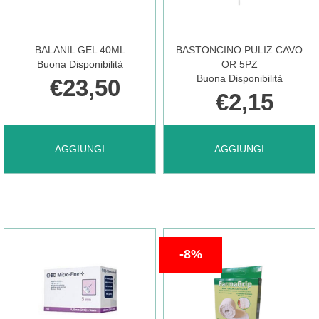
ALC
BALANIL GEL 40ML
BASTONCINO PULIZ CAVO
250ML NON
Buona Disponibilità
OR 5PZ
Buona Disponibilità
€23,50
€2,15
È
AGGIUNGI BALANIL
AGGIUNGI BASTONCI
AGGIUNGI
AGGIUNGI
DISPONIBILE
GEL
PULIZ
40ML AL
CAVO
8%
CARRELLO
OR