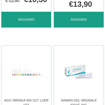
€ 12,90
€13,90
AGGIUNGI AFTAMED
AGGIUNGI AFTAMED
AGGIUNGI
AGGIUNGI
GEL
GEL
10ML AL
FORTE-
CARRELLO
SCUDO
8ML AL
CARRELLO
AGO SIRINGA INS G27 LUER
AINARA GEL VAGINALE
1PZ
IDRAT 30G