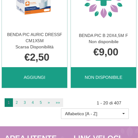
5MM
BENDA PIC AURIC DRESSF
BENDA PIC B 20X4,5M F
100PZ AL
CM1X5M
Non disponibile
Scarsa Disponibilità
€9,00
€2,50
CARRELLO
AGGIUNGI BENDA
BENDA
AGGIUNGI
NON DISPONIBILE
PIC
PIC
1
2
3
4
5
»
»»
1 - 20 di 407
Alfabetico [A - Z]
AURIC
B