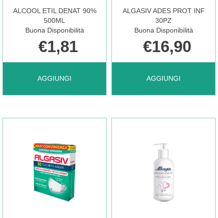
CARRELLO
ALCOOL ETIL DENAT 90%
ALGASIV ADES PROT INF
500ML
30PZ
Buona Disponibilità
Buona Disponibilità
€1,81
€16,90
AGGIUNGI ALCOOL
AGGIUNGI ALGASIV
AGGIUNGI
AGGIUNGI
ETIL
ADES
DENAT
PROT
90%
INF
500ML AL
30PZ AL