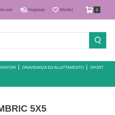
Accedi
Registrati
Wishlist
0
ARTICOLI
INSERITI
Cerca Prod
GRATORI
GRAVIDANZA ED ALLATTAMENTO
SPORT
BRIC 5X5