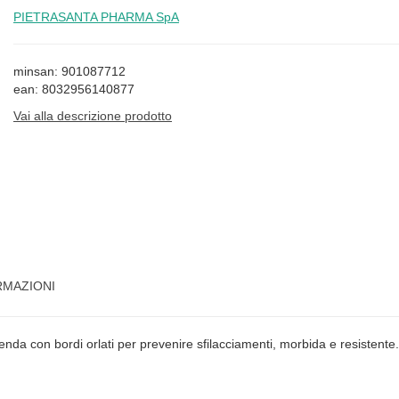
PIETRASANTA PHARMA SpA
minsan: 901087712
ean: 8032956140877
Vai alla descrizione prodotto
RMAZIONI
a con bordi orlati per prevenire sfilacciamenti, morbida e resistente. Pa