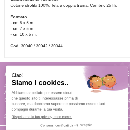
Cotone idrofilo 100%. Tela a doppia trama, Cambric 25 fili.
Formato
- cm 5 x 5 m.
- cm 7 x 5 m.
- cm 10 x 5 m.
Cod.
30040 / 30042 / 30044
AREA UTENTE
LINK V
Registrati
Come Prenota
Accedi
Condizioni di v
Contatti
Modalità di P
Iscrizione alla Newsletter
Modalità di Spe
Cookie Policy
Informativa Pr