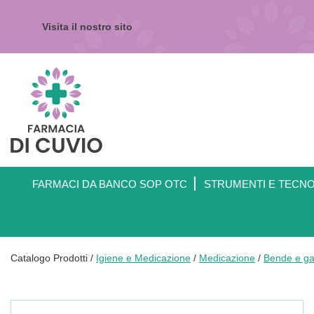
Passa
al
Visita il nostro sito
contenuto
principale
Farmacia
di
Cuvio
FARMACI DA BANCO SOP OTC
STRUMENTI E TECN
Catalogo Prodotti /
Igiene e Medicazione
/
Medicazione
/
Bende e ga