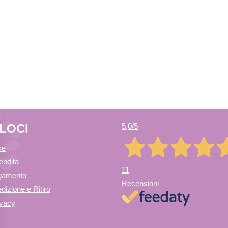
ELOCI
5,0
/5
re
endita
11
agamento
Recensioni
dizione e Ritiro
ivacy