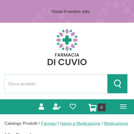
Passa
al
Visita il nostro sito
contenuto
principale
Farmacia
di
Cuvio
Cerca
Prodotto
Cerca Pr
prodotti
0
inseriti
Catalogo Prodotti /
Farmaci
/
Igiene e Medicazione
/
Medicazione