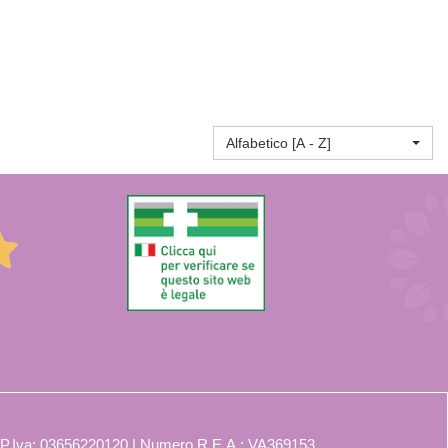
Alfabetico [A - Z]
 P.Iva: 03656220120 | Numero R.E.A.: VA369153