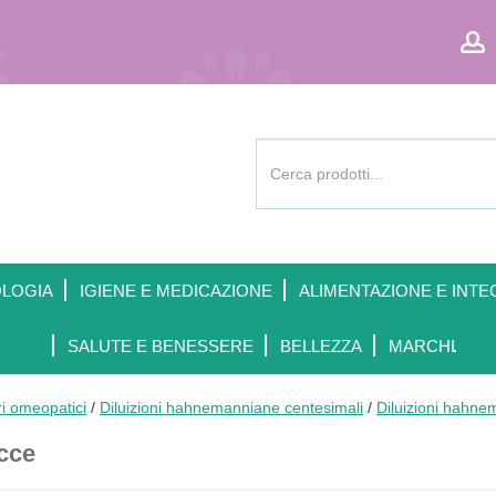
Cerca
Prodotto
OLOGIA
IGIENE E MEDICAZIONE
ALIMENTAZIONE E INTE
SALUTE E BENESSERE
BELLEZZA
MARCHI
ri omeopatici
/
Diluizioni hahnemanniane centesimali
/
Diluizioni hahne
cce