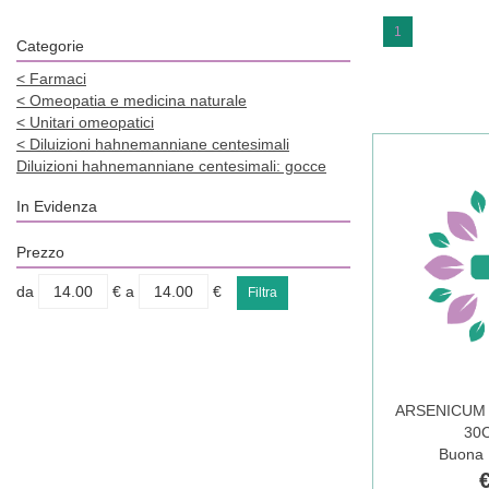
1
Categorie
<
Farmaci
<
Omeopatia e medicina naturale
<
Unitari omeopatici
<
Diluizioni hahnemanniane centesimali
Diluizioni hahnemanniane centesimali: gocce
In Evidenza
Prezzo
filtra
filtra
da
€
a
€
da
a
ARSENICUM
30C
Buona D