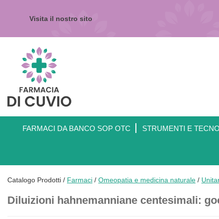
Passa
al
Visita il nostro sito
contenuto
principale
Farmacia
di
Cuvio
FARMACI DA BANCO SOP OTC
STRUMENTI E TECN
Catalogo Prodotti /
Farmaci
/
Omeopatia e medicina naturale
/
Unita
Diluizioni hahnemanniane centesimali: go