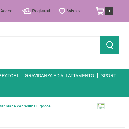
Accedi
Registrati
Wishlist
0
ARTICOLI
INSERITI
Cerca Prod
GRATORI
GRAVIDANZA ED ALLATTAMENTO
SPORT
manniane centesimali: gocce