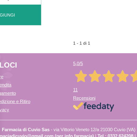
 ARSENICUM
GIUNGI
1 - 1 di 1
ELOCI
5,0
/5
re
endita
11
agamento
Recensioni
dizione e Ritiro
ivacy
Farmacia di Cuvio Sas
- via Vittorio Veneto 12/a 21030 Cuvio (VA)
armaciadicuvio@gmail.com (per info farmacia)
|
Tel.: 0332.624208
|