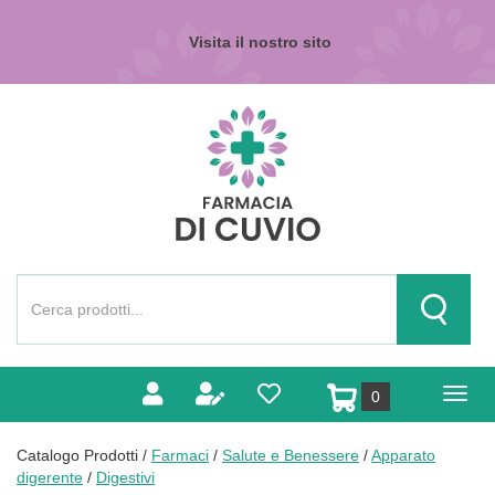
Passa
al
Visita il nostro sito
contenuto
principale
Farmacia
di
Cuvio
Cerca
Prodotto
Cerca Pr
prodotti
0
inseriti
Catalogo Prodotti /
Farmaci
/
Salute e Benessere
/
Apparato
digerente
/
Digestivi