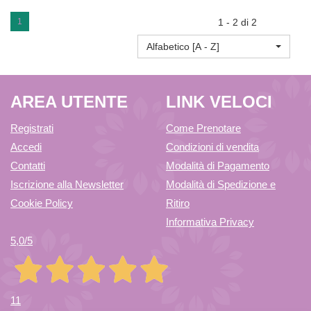
50
T
1
1 - 2 di 2
Alfabetico [A - Z]
COMPRESSE AL
50CPR
AREA UTENTE
LINK VELOCI
CARRELLO
HEEL AL
Registrati
Come Prenotare
Accedi
Condizioni di vendita
CARRELLO
Contatti
Modalità di Pagamento
Iscrizione alla Newsletter
Modalità di Spedizione e
Cookie Policy
Ritiro
Informativa Privacy
5,0
/5
11