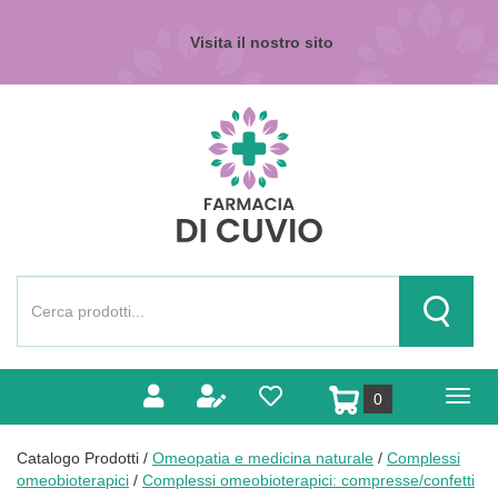
Passa
al
Visita il nostro sito
contenuto
principale
Farmacia
di
Cuvio
Cerca
Prodotto
Cerca Pr
prodotti
0
inseriti
Catalogo Prodotti /
Omeopatia e medicina naturale
/
Complessi
omeobioterapici
/
Complessi omeobioterapici: compresse/confetti