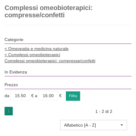
Complessi omeobioterapici:
compresse/confetti
Categorie
<
Omeopatia e medicina naturale
<
Complessi omeobioterapici
Complessi omeobioterapici: compresse/confetti
In Evidenza
Prezzo
filtra
filtra
da
€
a
€
da
a
1
1 - 2 di 2
Alfabetico [A - Z]