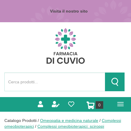
Passa
al
Visita il nostro sito
contenuto
principale
Farmacia
di
Cuvio
Cerca
Prodotto
Cerca Pr
prodotti
0
inseriti
Catalogo Prodotti /
Omeopatia e medicina naturale
/
Complessi
omeobioterapici
/
Complessi omeobioterapici: sciroppi