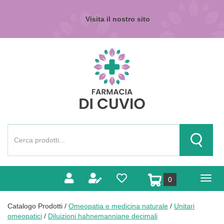
Passa
al
Visita il nostro sito
contenuto
principale
Farmacia
di
Cuvio
Cerca
Prodotto
Cerca Pr
prodotti
0
inseriti
Catalogo Prodotti /
Omeopatia e medicina naturale
/
Unitari
omeopatici
/
Diluizioni hahnemanniane decimali