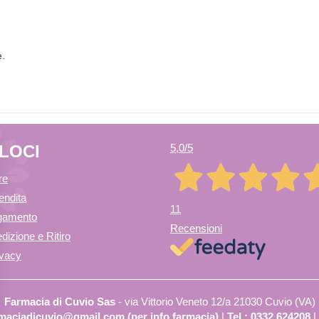
e.
ELOCI
5,0
/5
re
endita
11
agamento
Recensioni
dizione e Ritiro
ivacy
Farmacia di Cuvio Sas
- via Vittorio Veneto 12/a 21030 Cuvio (VA)
armaciadicuvio@gmail.com (per info farmacia)
|
Tel.: 0332.624208
|