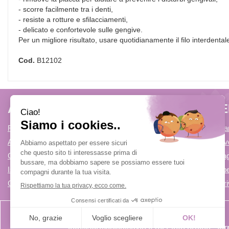
- scorre facilmente tra i denti,
- resiste a rotture e sfilacciamenti,
- delicato e confortevole sulle gengive.
Per un migliore risultato, usare quotidianamente il filo interdental
Cod.
B12102
AREA UTENTE
LINK V
Registrati
Come Prenota
Accedi
Condizioni di v
Contatti
Modalità di P
Iscrizione alla Newsletter
Modalità di Spe
Cookie Policy
Informativa Pr
info@farmaciadicuvio.it (per info ordini) - f