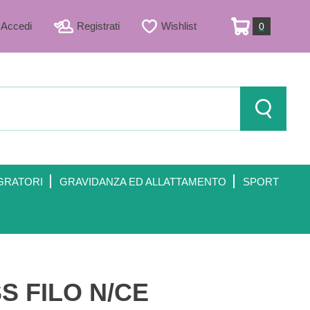
Accedi
Registrati
Wishlist
0
ARTICOLI
INSERITI
Cerca Prod
GRATORI
GRAVIDANZA ED ALLATTAMENTO
SPORT
 FILO N/CE