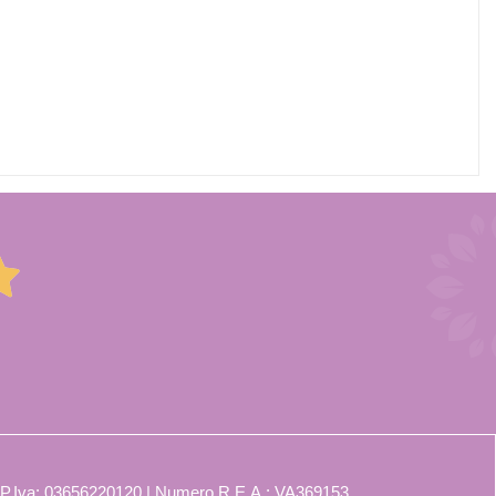
 P.Iva: 03656220120 | Numero R.E.A.: VA369153