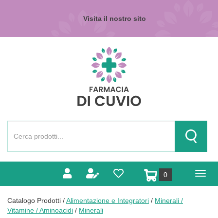
Passa
al
Visita il nostro sito
contenuto
principale
Farmacia
di
Cuvio
Cerca
Prodotto
Cerca Pr
prodotti
0
inseriti
Catalogo Prodotti /
Alimentazione e Integratori
/
Minerali /
Vitamine / Aminoacidi
/
Minerali