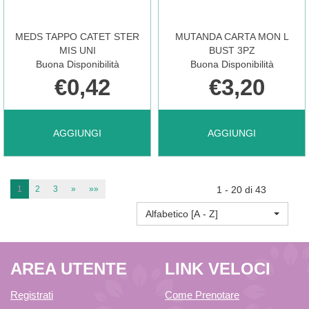
L
PLUS
MEDS TAPPO CATET STER
MUTANDA CARTA MON L
7P AL
L
MIS UNI
BUST 3PZ
Buona Disponibilità
Buona Disponibilità
€0,42
€3,20
CARRELLO
7PZ AL
AGGIUNGI MEDS
AGGIUNGI MUTANDA
AGGIUNGI
AGGIUNGI
CARRELLO
TAPPO
CARTA
1
2
3
»
»»
1 - 20 di 43
Alfabetico [A - Z]
CATET
MON
AREA UTENTE
LINK VELOCI
STER
L
Registrati
Come Prenotare