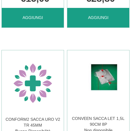
AGGIUNGI CATETERE
AGGIUNGI CATETERE
AGGIUNGI
AGGIUNGI
FOLEY
NELATON
SIL
MASC
3VIE
CH10
CH18 AL
30P AL
CARRELLO
CARRELLO
CONVEEN SACCA LET 1,5L
CONFORM2 SACCA URO V2
90CM 8P
TR 45MM
Non disponibile