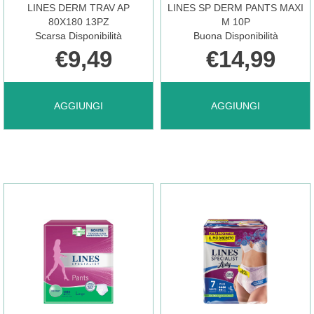
LINES DERM TRAV AP
LINES SP DERM PANTS MAXI
CARRELLO
CARRELLO
80X180 13PZ
M 10P
Scarsa Disponibilità
Buona Disponibilità
€9,49
€14,99
AGGIUNGI LINES
AGGIUNGI LINES
AGGIUNGI
AGGIUNGI
DERM
SP
TRAV
DERM
AP
PANTS
80X180
MAXI