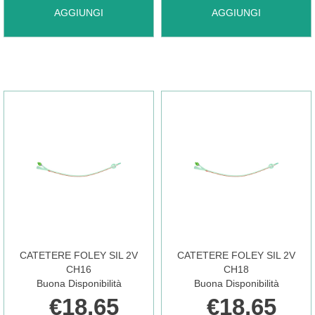
AGGIUNGI CATETERE
AGGIUNGI CATETERE
AGGIUNGI
AGGIUNGI
DISPONIBILE
FOLEY
FOLEY
CH14
SIL
P/C
2V
2V
CH14 AL
1PZ AL
CARRELLO
CATETERE FOLEY SIL 2V
CATETERE FOLEY SIL 2V
CH16
CH18
Buona Disponibilità
Buona Disponibilità
CARRELLO
€18,65
€18,65