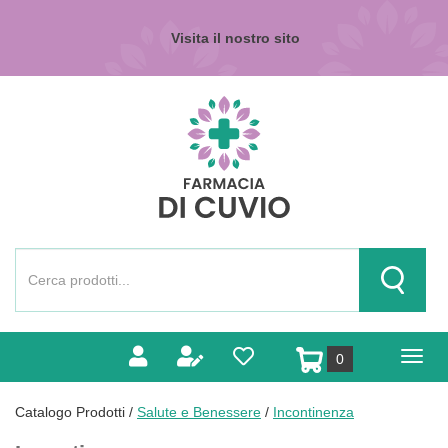
Passa
al
Visita il nostro sito
contenuto
principale
Farmacia
di
Cuvio
Cerca
Prodotto
Cerca Pr
prodotti
0
inseriti
Catalogo Prodotti /
Salute e Benessere
/
Incontinenza