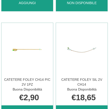
AGGIUNGI BABYRAC
BRILLANT
AGGIUNGI
NON DISPONIBILE
M
PLUS
RACCOGL
2V
UR
SIL
PED
TIE
CATETERE FOLEY CH14 P/C
CATETERE FOLEY SIL 2V
1PZ AL
CH18 NON
2V 1PZ
CH14
Buona Disponibilità
Buona Disponibilità
€2,90
€18,65
CARRELLO
È