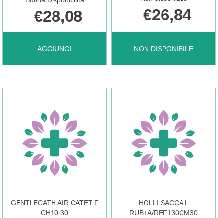
Buona Disponibilità
€26,84
€28,08
AGGIUNGI CONFORM2
CONVEEN
AGGIUNGI
NON DISPONIBILE
SACCA
SACCA
URO
LET
V2
1,5L
TR
90CM
GENTLECATH AIR CATET F
HOLLI SACCA L
45MM AL
8P NON
CH10 30
RUB+A/REF130CM30