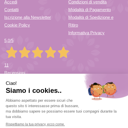
Accedi
Condizioni di vendita
MIS
BUST
Contatti
Modalità di Pagamento
Iscrizione alla Newsletter
Modalità di Spedizione e
UNI AL
3PZ AL
Cookie Policy
Ritiro
Informativa Privacy
5,0
/5
CARRELLO
CARRELLO
11
Recensioni
Farmacia di Cuvio Sas
- via Vittorio Veneto 12/a 21030 Cuvio
(VA)
info@farmaciadicuvio.it (per info ordini) -
farmaciadicuvio@gmail.com (per info farmacia)
|
Tel.:
0332.624208
| P.Iva: 03656220120 | Numero R.E.A.: VA369153