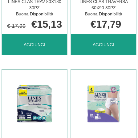
LINES CLAS TRAV 80X180
LINES CLAS TRAVERSA
30PZ
60X90 30PZ
Buona Disponibilità
Buona Disponibilità
È
€15,13
€17,79
€ 17,99
DISPONIBILE
AGGIUNGI LINES
AGGIUNGI LINES
AGGIUNGI
AGGIUNGI
CLAS
CLAS
TRAV
TRAVERSA
80X180
60X90
30PZ AL
30PZ AL