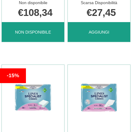
Non disponibile
Scarsa Disponibilità
€108,34
€27,45
CARRELLO
È
GENTLECATH
AGGIUNGI HOLLI
NON DISPONIBILE
AGGIUNGI
DISPONIBILE
AIR
SACCA
CATET
L
15%
F
RUB+A/REF130CM30 A
CH10
CARRELLO
30 NON