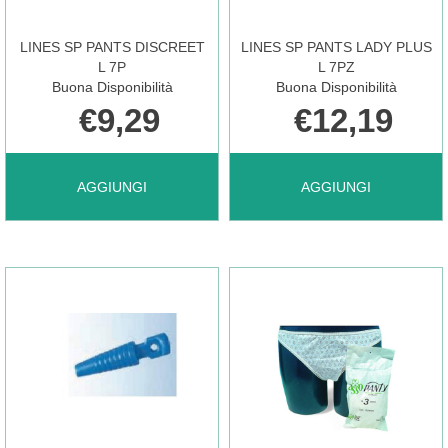
13PZ AL
M
LINES SP PANTS DISCREET
LINES SP PANTS LADY PLUS
L 7P
L 7PZ
Buona Disponibilità
Buona Disponibilità
CARRELLO
10P AL
€9,29
€12,19
CARRELLO
AGGIUNGI LINES
AGGIUNGI LINES
AGGIUNGI
AGGIUNGI
SP
SP
PANTS
PANTS
DISCREET
LADY