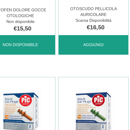
L AL
OTOSCUDO PELLICOLA
TOFEN DOLORE GOCCE
AURICOLARE
OTOLOGICHE
RELLO
Scarsa Disponibilità
Non disponibile
€16,50
€15,50
FEN
AGGIUNGI OTOSCUDO
NON DISPONIBILE
AGGIUNGI
ORE
PELLICOLA
CE
AURICOLARE AL
OGICHE NON
CARRELLO