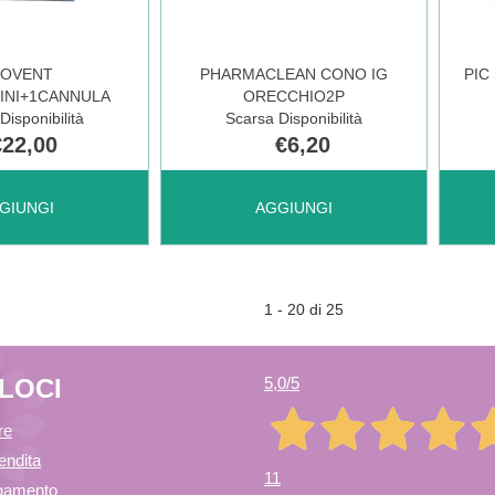
CARRELLO
DISP
OVENT
PHARMACLEAN CONO IG
PIC
INI+1CANNULA
ORECCHIO2P
Disponibilità
Scarsa Disponibilità
€22,00
€6,20
 OTOVENT
AGGIUNGI PHARMACLEAN
AGGI
GIUNGI
AGGIUNGI
INI+1CANNULA AL
CONO
SPO
1 - 20 di 25
O
IG
TAP
ELOCI
5,0
/5
ORECCHIO2P AL
AURI
re
endita
11
agamento