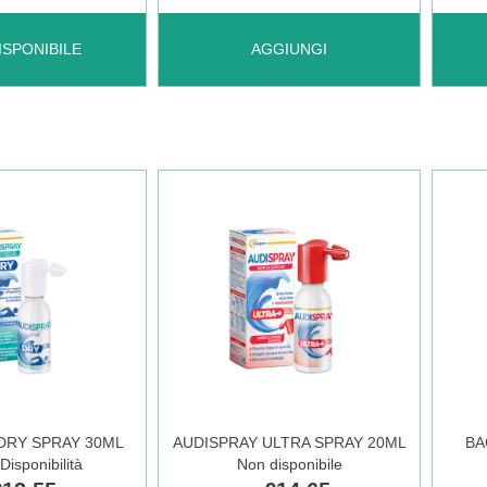
AGGIUNGI AMPLIFON
AGGI
ISPONIBILE
AGGIUNGI
PILA
SPR
675
30ML
N
MF
CAR
12PZ AL
LE
CARRELLO
DRY SPRAY 30ML
AUDISPRAY ULTRA SPRAY 20ML
BA
Disponibilità
Non disponibile