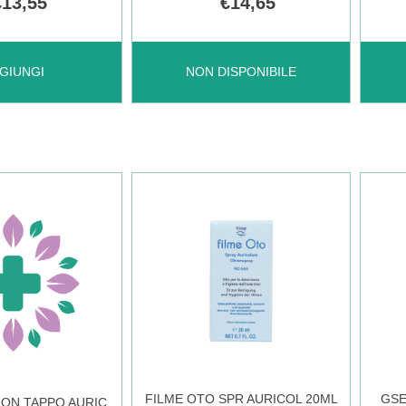
€13,55
€14,65
AUDISPRAY
AUDISPRAY
AGGI
GIUNGI
NON DISPONIBILE
ULTRA
INFA
SPRAY
30CP
20ML NON
CAR
O
È
DISPONIBILE
FILME OTO SPR AURICOL 20ML
GSE
ION TAPPO AURIC