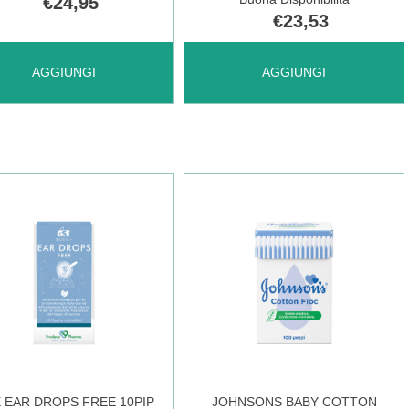
€24,95
€23,53
UNGI BACTOBLIS
AGGIUNGI BORAL
AGGIUNGI
AGGIUNGI
NT
SPRAY
S AL
AURICOLARE
RELLO
100ML AL
CARRELLO
 EAR DROPS FREE 10PIP
JOHNSONS BABY COTTON