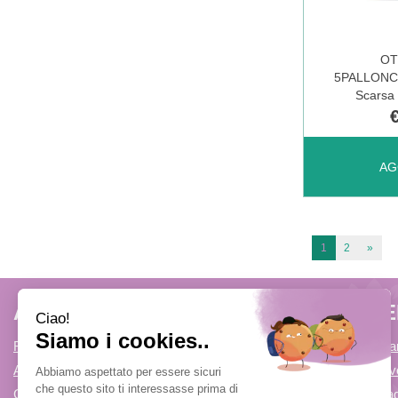
OT
5PALLONC
Scarsa 
AGGIUNGI
AG
5PALLONC
1
2
»
CARRELL
AREA UTENTE
LINK V
Registrati
Come Prenota
Accedi
Condizioni di v
Contatti
Modalità di P