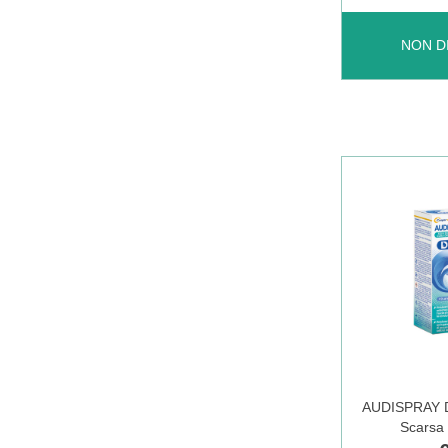
AMICOBOR
NON D
SOL
ALCOLICA
100ML NO
È
DISPONIBI
AUDISPRAY 
Scarsa 