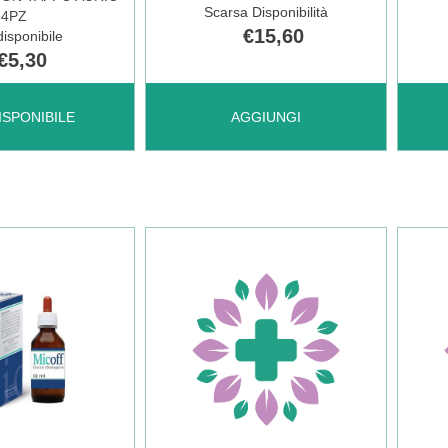
Scarsa Disponibilità
4PZ
€15,60
isponibile
€5,30
AGGIUNGI FILME
AGGI
ISPONIBILE
AGGIUNGI
N
OTO
EAR
SPR
DRO
AURICOL
FRE
20ML AL
10PI