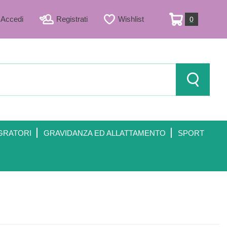
Accedi
Registrati
Wishlist
0
ARTICOLI
INSERITI
Cerca Prod
GRATORI
GRAVIDANZA ED ALLATTAMENTO
SPORT