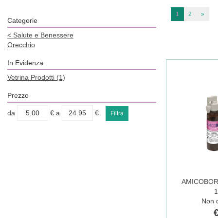
1
2
»
Categorie
<
Salute e Benessere
Orecchio
In Evidenza
Vetrina Prodotti
(1)
Prezzo
filtra
filtra
da
€
a
€
da
a
AMICOBOR
Non d