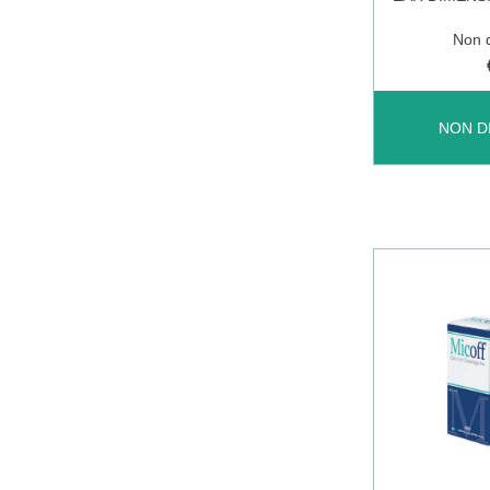
Non d
EAR
NON D
DIMENSIO
TAPPO
AURIC
4PZ NON