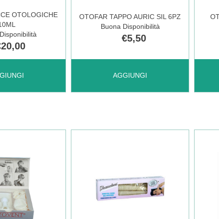
CARRELLO
0,3M
CCE OTOLOGICHE
OTOFAR TAPPO AURIC SIL 6PZ
O
10ML
Buona Disponibilità
LE
CAR
isponibilità
€5,50
€20,00
MICOFF
AGGIUNGI OTOFAR
OTO
GIUNGI
AGGIUNGI
TAPPO
DOL
HE
AURIC
GOC
SIL
OTOL
O
6PZ AL
È