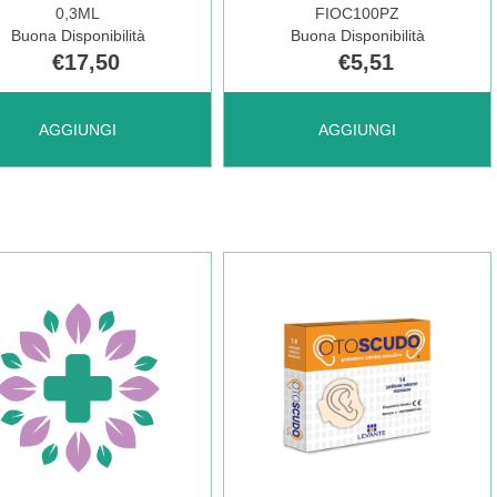
0,3ML
FIOC100PZ
Buona Disponibilità
Buona Disponibilità
€17,50
€5,51
UNGI GSE
AGGIUNGI JOHNSONS
AGGIUNGI
AGGIUNGI
BABY
PS
COTTON
E
FIOC100PZ AL
P
CARRELLO