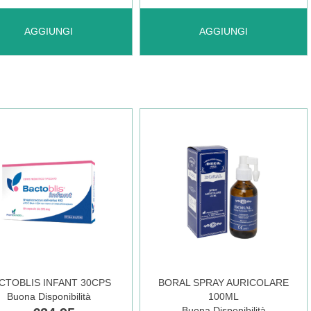
UNGI ANAURETTE
AGGIUNGI AUDISPRAY
AGGIUNGI
AGGIUNGI
AY
ADULT
 AL
IGIENE
RELLO
SPR50ML AL
CARRELLO
CTOBLIS INFANT 30CPS
BORAL SPRAY AURICOLARE
Buona Disponibilità
100ML
Buona Disponibilità