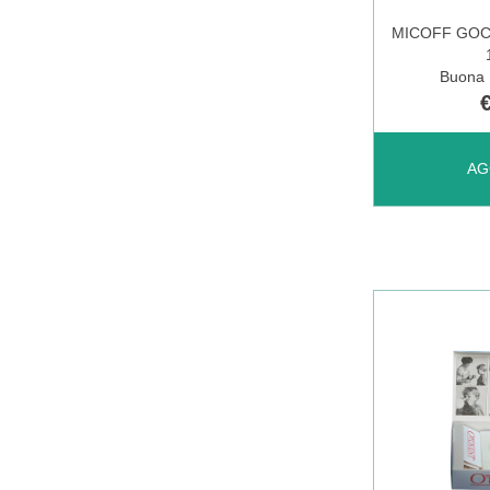
È
MICOFF GO
DISPONIBI
Buona D
AGGIUNGI 
AG
GOCCE
OTOLOGIC
10ML AL
CARRELL