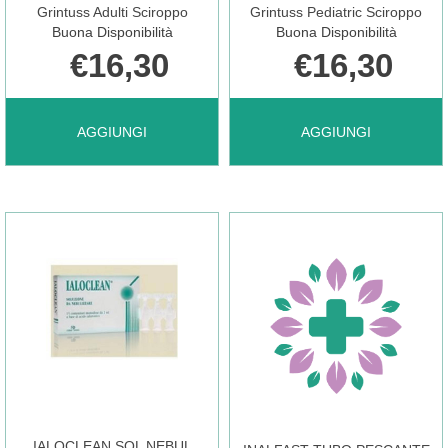
Grintuss Adulti Sciroppo
Grintuss Pediatric Sciroppo
Buona Disponibilità
Buona Disponibilità
€16,30
€16,30
AGGIUNGI GRINTUSS
AGGIUNGI GRINTUSS
AGGIUNGI
AGGIUNGI
ADULTI
PEDIATRIC
SCIROPPO AL
SCIROPPO AL
CARRELLO
CARRELLO
IALOCLEAN SOL NEBUL