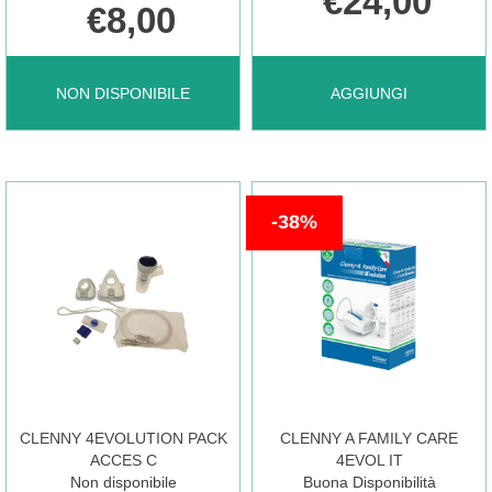
€24,00
€8,00
BRONCOSEDINA
AGGIUNGI BRONCOSI
NON DISPONIBILE
AGGIUNGI
CM
30BUST AL
38%
24PAST
CARRELLO
70G NON
È
CLENNY 4EVOLUTION PACK
CLENNY A FAMILY CARE
DISPONIBILE
ACCES C
4EVOL IT
Non disponibile
Buona Disponibilità