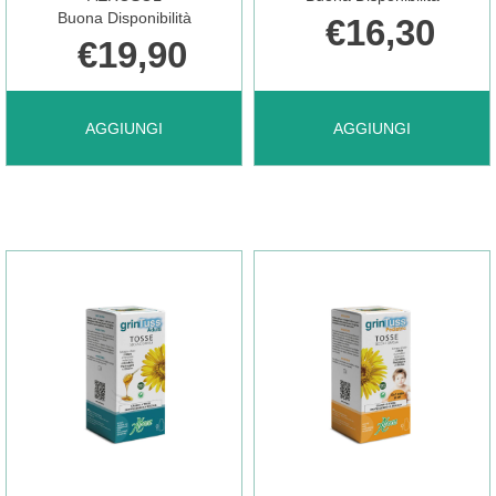
Buona Disponibilità
€16,30
€19,90
AGGIUNGI FLUISTAR
AGGIUNGI GRINTUSS
AGGIUNGI
AGGIUNGI
A
ADULTI
10MONOD
COMPRESSE AL
AEROSOL AL
CARRELLO
CARRELLO