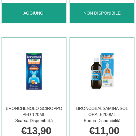
AGGIUNGI BOCCALE
BRONCHENOLO
AGGIUNGI
NON DISPONIBILE
PIREX
5IN1
RIC
SCIROPPO120ML NON
AEROSOL AL
È
CARRELLO
DISPONIBILE
BRONCHENOLO SCIROPPO
BRONCOBALSAMINA SOL
PED 120ML
ORALE200ML
Scarsa Disponibilità
Buona Disponibilità
€13,90
€11,00