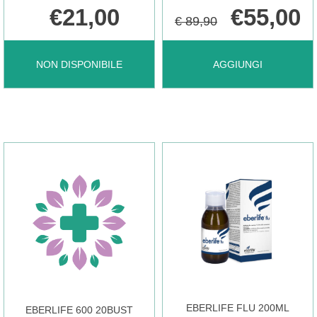
€21,00
€55,00
€ 89,90
CLENNY
AGGIUNGI CLENNY
NON DISPONIBILE
AGGIUNGI
4EVOLUTION
A
PACK
FAMILY
ACCES
CARE
C NON
4EVOL
È
IT AL
EBERLIFE FLU 200ML
EBERLIFE 600 20BUST