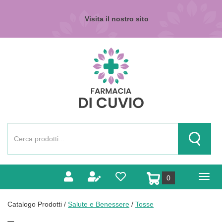
Passa
al
Visita il nostro sito
contenuto
principale
Farmacia
di
Cuvio
Cerca
Prodotto
Cerca Pr
prodotti
0
inseriti
Catalogo Prodotti /
Salute e Benessere
/
Tosse