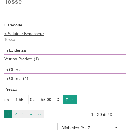
Tosse
Categorie
<
Salute e Benessere
Tosse
In Evidenza
Vetrina Prodotti
(1)
In Offerta
In Offerta
(4)
Prezzo
filtra
filtra
da
€
a
€
da
a
1
2
3
»
»»
1 - 20 di 43
Alfabetico [A - Z]