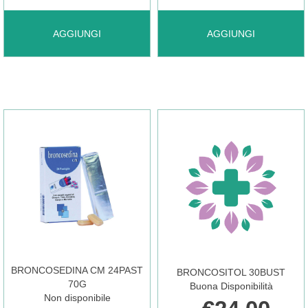
AGGIUNGI BRONCHENOLO
AGGIUNGI BRONCOBA
AGGIUNGI
AGGIUNGI
SCIROPPO
SOL
PED
ORALE200ML AL
120ML AL
CARRELLO
CARRELLO
BRONCOSEDINA CM 24PAST
BRONCOSITOL 30BUST
70G
Buona Disponibilità
Non disponibile