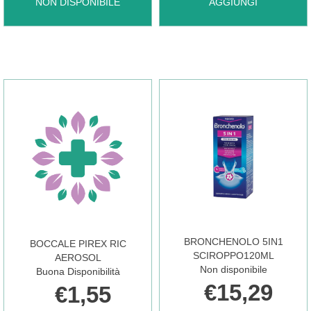
BISOLVON
AGGIUNGI BISOLVON
NON DISPONIBILE
AGGIUNGI
DUO
DUO
EMOLL
POCKET
100ML NON
LEN
È
12BUST AL
DISPONIBILE
CARRELLO
BRONCHENOLO 5IN1
BOCCALE PIREX RIC
SCIROPPO120ML
AEROSOL
Non disponibile
Buona Disponibilità
€15,29
€1,55