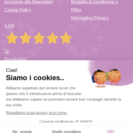
Iscrizione alla Newsletter
Modalità di Spedizione e
CARRELLO
Cookie Policy
Ritiro
Informativa Privacy
5,0
/5
11
Recensioni
Farmacia di Cuvio Sas
- via Vittorio Veneto 12/a 21030 Cuvio
(VA)
info@farmaciadicuvio.it (per info ordini) -
farmaciadicuvio@gmail.com (per info farmacia)
|
Tel.:
0332.624208
| P.Iva: 03656220120 | Numero R.E.A.: VA369153
Powered by
Prenofa
Web Design
Fulcri srl