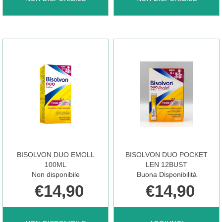
SED
TUSS
200ML NON
SCIR
È
ADULTI
DISPONIBILE
150ML NON
BISOLVON DUO EMOLL
BISOLVON DUO POCKET
È
100ML
LEN 12BUST
Non disponibile
Buona Disponibilità
€14,90
€14,90
DISPONIBILE