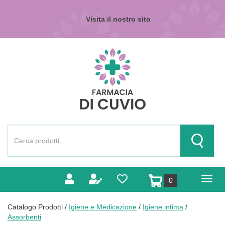
Passa
al
Visita il nostro sito
contenuto
principale
Farmacia
di
Cuvio
Cerca
Prodotto
Cerca Pr
prodotti
0
inseriti
Catalogo Prodotti /
Igiene e Medicazione
/
Igiene intima
/
Assorbenti