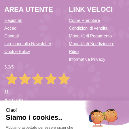
AREA UTENTE
LINK VELOCI
Registrati
Come Prenotare
Accedi
Condizioni di vendita
Contatti
Modalità di Pagamento
Iscrizione alla Newsletter
Modalità di Spedizione e
Cookie Policy
Ritiro
Informativa Privacy
5,0
/5
11
Recensioni
Farmacia di Cuvio Sas
- via Vittorio Veneto 12/a 21030 Cuvio