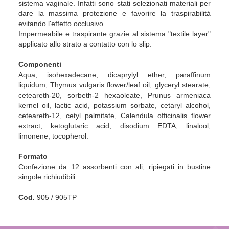
sistema vaginale. Infatti sono stati selezionati materiali per
dare la massima protezione e favorire la traspirabilità
evitando l'effetto occlusivo.
Impermeabile e traspirante grazie al sistema "textile layer"
applicato allo strato a contatto con lo slip.
Componenti
Aqua, isohexadecane, dicaprylyl ether, paraffinum
liquidum, Thymus vulgaris flower/leaf oil, glyceryl stearate,
ceteareth-20, sorbeth-2 hexaoleate, Prunus armeniaca
kernel oil, lactic acid, potassium sorbate, cetaryl alcohol,
ceteareth-12, cetyl palmitate, Calendula officinalis flower
extract, ketoglutaric acid, disodium EDTA, linalool,
limonene, tocopherol.
Formato
Confezione da 12 assorbenti con ali, ripiegati in bustine
singole richiudibili.
Cod.
905 / 905TP