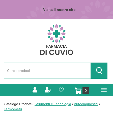
Passa
al
Visita il nostro sito
contenuto
principale
Farmacia
di
Cuvio
Cerca
Prodotto
Cerca Pr
prodotti
0
inseriti
Catalogo Prodotti /
Strumenti e Tecnologia
/
Autodiagnostici
/
Termometri