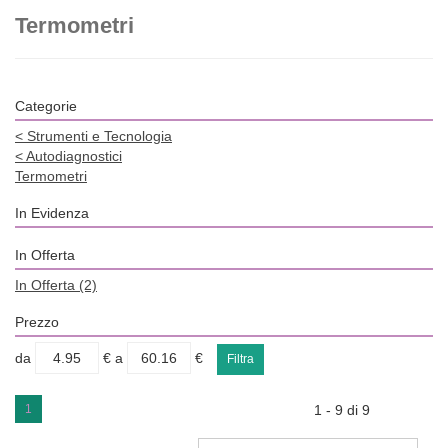
Termometri
Categorie
<
Strumenti e Tecnologia
<
Autodiagnostici
Termometri
In Evidenza
In Offerta
In Offerta
(2)
Prezzo
filtra
filtra
da
€
a
€
da
a
1
1 - 9 di 9