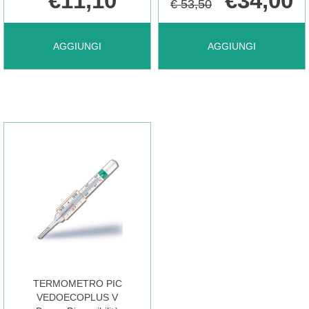
€11,10
€34,00
€ 53,50
AGGIUNGI PRONTEX
AGGIUNGI PRONTEX
AGGIUNGI
AGGIUNGI
I-
XTHERM
THERM
TERMO
TERMOMETRO
DIGITALE AL
1PZ AL
CARRELLO
CARRELLO
TERMOMETRO PIC
VEDOECOPLUS V