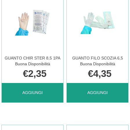
STER
STER
7,5
8
1PA AL
1PA AL
GUANTO CHIR STER 8,5 1PA
GUANTO FILO SCOZIA 6,5
CARRELLO
CARRELLO
Buona Disponibilità
Buona Disponibilità
€2,35
€4,35
AGGIUNGI GUANTO
AGGIUNGI GUANTO
AGGIUNGI
AGGIUNGI
CHIR
FILO