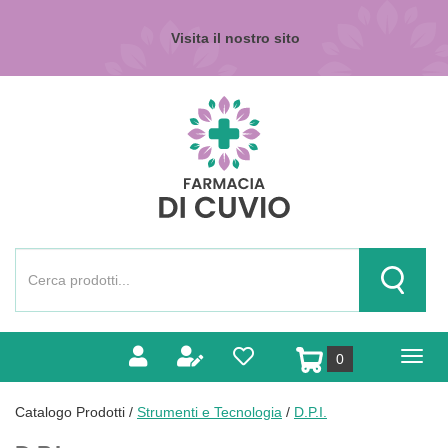
Passa
al
Visita il nostro sito
contenuto
principale
Farmacia
di
Cuvio
Cerca
Prodotto
Cerca Pr
prodotti
0
inseriti
Catalogo Prodotti /
Strumenti e Tecnologia
/
D.P.I.