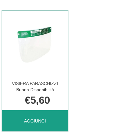
IMPERM
CHIRURGICA
NON
10PZ NON
SAP
È
100PZ NON
DISPONIBILE
VISIERA PARASCHIZZI
È
Buona Disponibilità
€5,60
DISPONIBILE
AGGIUNGI VISIERA
AGGIUNGI