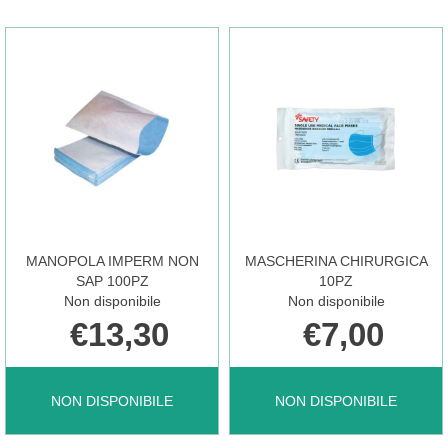
SCOZIA
FFP2
8
BI
1PA AL
1PZ AL
CARRELLO
CARRELLO
MANOPOLA IMPERM NON
MASCHERINA CHIRURGICA
SAP 100PZ
10PZ
Non disponibile
Non disponibile
€13,30
€7,00
MANOPOLA
MASCHERINA
NON DISPONIBILE
NON DISPONIBILE