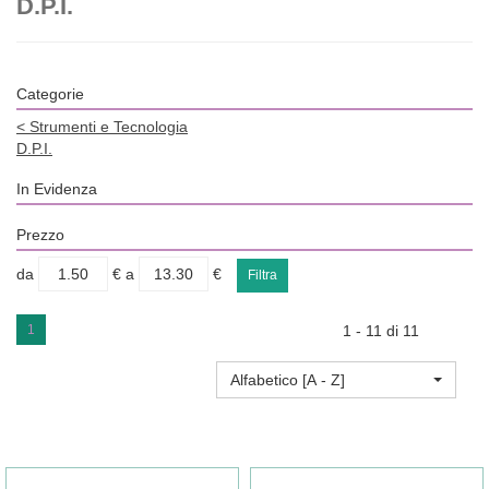
D.P.I.
Categorie
<
Strumenti e Tecnologia
D.P.I.
In Evidenza
Prezzo
filtra
filtra
da
€
a
€
da
a
1
1 - 11 di 11
Alfabetico [A - Z]