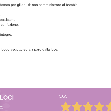
 dosato per gli adulti: non somministrare ai bambini.
.
persistono.
a confezione.
 integro.
uogo asciutto ed al riparo dalla luce.
ELOCI
5,0
/5
re