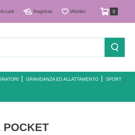
Accedi
Registrati
Wishlist
0
ARTICOLI
INSERITI
Cerca Prod
GRATORI
GRAVIDANZA ED ALLATTAMENTO
SPORT
E POCKET