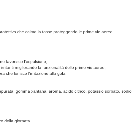
 protettivo che calma la tosse proteggendo le prime vie aeree.
ne favorisce l’espulsione;
rritanti migliorando la funzionalità delle prime vie aeree;
 che lenisce l’irritazione alla gola.
a depurata, gomma xantana, aroma, acido citrico, potassio sorbato, sodio
co della giornata.