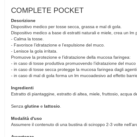
COMPLETE POCKET
Descrizione
Dispositivo medico per tosse secca, grassa e mal di gola.
Dispositivo medico a base di estratti naturali e miele, crea un lm
- Calma la tosse.
- Favorisce l’idratazione e l’espulsione del muco.
- Lenisce la gola irritata.
Promuove la protezione e l’idratazione della mucosa faringea:
- in caso di tosse produttiva promuovendo l’idratazione del muco 
- in caso di tosse secca protegge la mucosa faringea dagli agenti i
- in caso di mal di gola forma un lm mucoadesivo ad effetto barriera
Ingredienti
Estratto di piantaggine, estratto di altea, miele, fruttosio, acqu
Senza
glutine
e
lattosio
.
Modalità d'uso
Assumere il contenuto di una bustina di sciroppo 2-3 volte nell’ar
Avvertenze