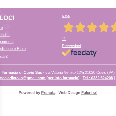
ELOCI
5,0
/5
re
endita
11
agamento
Recensioni
dizione e Ritiro
ivacy
Farmacia di Cuvio Sas
- via Vittorio Veneto 12/a 21030 Cuvio (VA)
armaciadicuvio@gmail.com (per info farmacia)
|
Tel.: 0332.624208
|
Powered by
Prenofa
Web Design
Fulcri srl