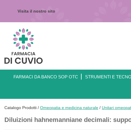
Passa
al
Visita il nostro sito
contenuto
principale
Farmacia
di
Cuvio
FARMACI DA BANCO SOP OTC
STRUMENTI E TECN
Catalogo Prodotti /
Omeopatia e medicina naturale
/
Unitari omeopat
Diluizioni hahnemanniane decimali: supp