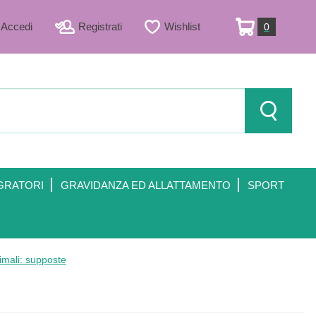
Accedi
Registrati
Wishlist
0
ARTICOLI
INSERITI
Cerca Prod
GRATORI
GRAVIDANZA ED ALLATTAMENTO
SPORT
imali: supposte