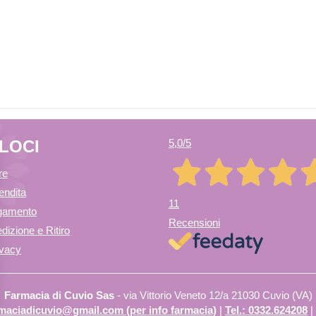
ELOCI
5,0
/5
re
endita
11
agamento
Recensioni
dizione e Ritiro
ivacy
Farmacia di Cuvio Sas
- via Vittorio Veneto 12/a 21030 Cuvio (VA)
armaciadicuvio@gmail.com (per info farmacia)
|
Tel.: 0332.624208
|