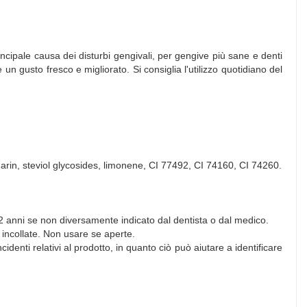
cipale causa dei disturbi gengivali, per gengive più sane e denti
n gusto fresco e migliorato. Si consiglia l'utilizzo quotidiano del
rin, steviol glycosides, limonene, CI 77492, CI 74160, CI 74260.
12 anni se non diversamente indicato dal dentista o dal medico.
 incollate. Non usare se aperte.
identi relativi al prodotto, in quanto ciò può aiutare a identificare