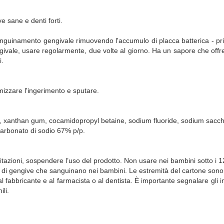
e sane e denti forti.
anguinamento gengivale rimuovendo l'accumulo di placca batterica - prin
ivale, usare regolarmente, due volte al giorno. Ha un sapore che offre u
i.
imizzare l'ingerimento e sputare.
a, xanthan gum, cocamidopropyl betaine, sodium fluoride, sodium saccha
carbonato di sodio 67% p/p.
ritazioni, sospendere l’uso del prodotto. Non usare nei bambini sotto i 
aso di gengive che sanguinano nei bambini. Le estremità del cartone sono
 fabbricante e al farmacista o al dentista. È importante segnalare gli inc
ili.