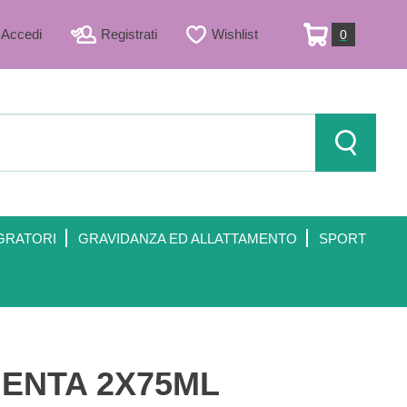
Accedi
Registrati
Wishlist
0
ARTICOLI
INSERITI
Cerca Prod
GRATORI
GRAVIDANZA ED ALLATTAMENTO
SPORT
ENTA 2X75ML