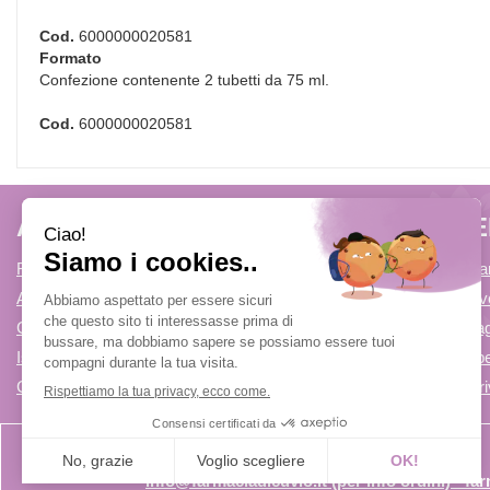
Cod.
6000000020581
Formato
Confezione contenente 2 tubetti da 75 ml.
Cod.
6000000020581
AREA UTENTE
LINK V
Registrati
Come Prenota
Accedi
Condizioni di v
Contatti
Modalità di P
Iscrizione alla Newsletter
Modalità di Spe
Cookie Policy
Informativa Pr
info@farmaciadicuvio.it (per info ordini) - f