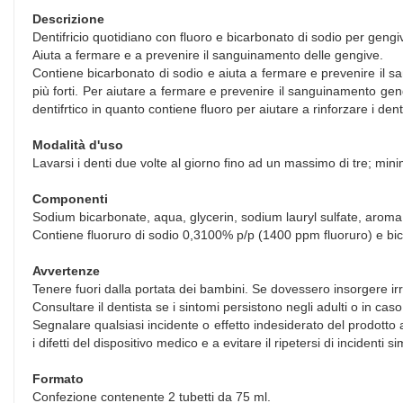
Descrizione
Dentifricio quotidiano con fluoro e bicarbonato di sodio per gengiv
Aiuta a fermare e a prevenire il sanguinamento delle gengive.
Contiene bicarbonato di sodio e aiuta a fermare e prevenire il s
più forti. Per aiutare a fermare e prevenire il sanguinamento geng
dentifrtico in quanto contiene fluoro per aiutare a rinforzare i dent
Modalità d'uso
Lavarsi i denti due volte al giorno fino ad un massimo di tre; min
Componenti
Sodium bicarbonate, aqua, glycerin, sodium lauryl sulfate, arom
Contiene fluoruro di sodio 0,3100% p/p (1400 ppm fluoruro) e bi
Avvertenze
Tenere fuori dalla portata dei bambini. Se dovessero insorgere ir
Consultare il dentista se i sintomi persistono negli adulti o in c
Segnalare qualsiasi incidente o effetto indesiderato del prodotto al
i difetti del dispositivo medico e a evitare il ripetersi di incidenti sim
Formato
Confezione contenente 2 tubetti da 75 ml.