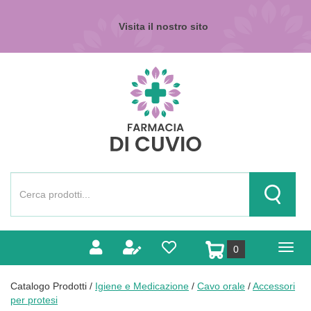
Passa
al
Visita il nostro sito
contenuto
principale
Farmacia
di
Cuvio
Cerca
Prodotto
Cerca Pr
prodotti
0
inseriti
Catalogo Prodotti /
Igiene e Medicazione
/
Cavo orale
/
Accessori
per protesi