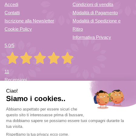
Accedi
Condizioni di vendita
Contatti
Modalità di Pagamento
Iscrizione alla Newsletter
Modalità di Spedizione e
Cookie Policy
Ritiro
Informativa Privacy
5,0
/5
11
Recensioni
Farmacia di Cuvio Sas
- via Vittorio Veneto 12/a 21030 Cuvio
(VA)
info@farmaciadicuvio.it (per info ordini) -
farmaciadicuvio@gmail.com (per info farmacia)
|
Tel.:
0332.624208
| P.Iva: 03656220120 | Numero R.E.A.: VA369153