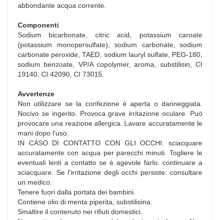
abbondante acqua corrente.
Componenti
Sodium bicarbonate, citric acid, potassium caroate
(potassium monopersulfate), sodium carbonate, sodium
carbonate peroxide, TAED, sodium lauryl sulfate, PEG-180,
sodium benzoate, VP/A copolymer, aroma, substilisin, CI
19140, CI 42090, CI 73015.
Avvertenze
Non utilizzare se la confezione è aperta o danneggiata.
Nocivo se ingerito. Provoca grave irritazione oculare. Può
provocare una reazione allergica. Lavare accuratamente le
mani dopo l'uso.
IN CASO DI CONTATTO CON GLI OCCHI: sciacquare
accuratamente con acqua per parecchi minuti. Togliere le
eventuali lenti a contatto se è agevole farlo. continuare a
sciacquare. Se l'irritazione degli occhi persiste: consultare
un medico.
Tenere fuori dalla portata dei bambini.
Contiene olio di menta piperita, substilisina.
Smaltire il contenuto nei rifiuti domestici.